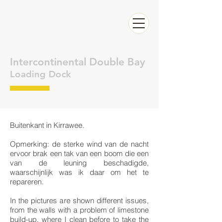
Bel nu Raffaele voor een OFFERTE
0626326283
Intercontinental Double Bay
Loading Dock
Buitenkant in Kirrawee.
Opmerking: de sterke wind van de nacht
ervoor brak een tak van een boom die een
van de leuning beschadigde,
waarschijnlijk was ik daar om het te
repareren.
In the pictures are shown different issues,
from the walls with a problem of limestone
build-up, where I clean before to take the